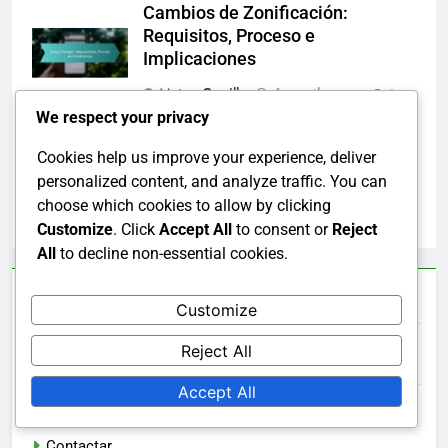
Cambios de Zonificación:
Requisitos, Proceso e
Implicaciones
Mateo Carrillo
6 months ago
0
We respect your privacy
Códigos Locales de Construcción:
Cookies help us improve your experience, deliver
Cumplimiento, Requisitos y
Actualizaciones
personalized content, and analyze traffic. You can
choose which cookies to allow by clicking
Mateo Carrillo
6 months ago
0
Customize
. Click
Accept All
to consent or
Reject
All
to decline non-essential cookies.
Enlaces Rápidos
Customize
Reject All
Quiénes Somos
Accept All
Buscar artículos
Contactar