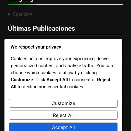
Spanish
▾
Últimas Publicaciones
We respect your privacy
Renovación del Hogar: Combinando Elementos de
Diseño Moderno y Tradicional
Cookies help us improve your experience, deliver
personalized content, and analyze traffic. You can
Presupuesto de Renovación del Hogar: Estableciendo
Metas Realistas Basadas en el Valor del Hogar
choose which cookies to allow by clicking
Customize
. Click
Accept All
to consent or
Reject
Renovaciones Hogareñas Eco-Friendly: Presupuesto,
All
to decline non-essential cookies.
Materiales y Elecciones Sostenibles
Renovación del Hogar: Psicología del Color en las
Customize
Elecciones de Diseño
Reject All
Presupuesto de Renovación del Hogar: Propietarios
Accept All
Primerizos, Consideraciones Clave y Herramientas