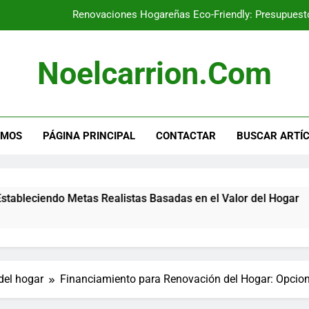
Renovaciones Hogareñas Eco-Friendly: Presupuesto
Renovación del Hogar: Psicología 
Noelcarrion.com
Renovación del Hogar: Combinando Eleme
Presupuesto de Renovación del Hogar: Estableciendo Metas Re
OMOS
PÁGINA PRINCIPAL
CONTACTAR
BUSCAR ARTÍ
Renovaciones Hogareñas Eco-Friendly: Presupuesto
Renovación del Hogar: Psicología 
s Realistas Basadas en el Valor del Hogar
Re
5 
del hogar
Financiamiento para Renovación del Hogar: Opcione