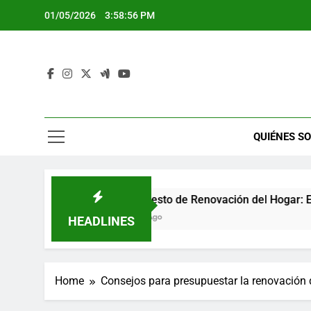
Skip
01/05/2026
3:58:57 PM
to
content
QUIÉNES S
Presupuesto de Renovación del Hogar: Estableciendo Meta
5 Months Ago
HEADLINES
Home
Consejos para presupuestar la renovación 