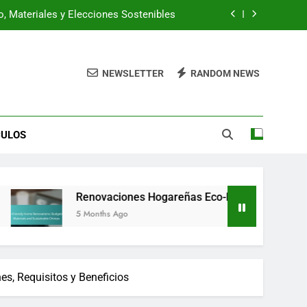
, Materiales y Elecciones Sostenibles
del Color en las Elecciones de Diseño
NEWSLETTER
RANDOM NEWS
ntos de Diseño Moderno y Tradicional
alistas Basadas en el Valor del Hogar
CULOS
, Materiales y Elecciones Sostenibles
del Color en las Elecciones de Diseño
novaciones Hogareñas Eco-Friendly: Presupuesto, Materiales 
Months Ago
s, Requisitos y Beneficios