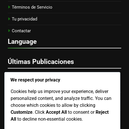
Términos de Servicio
Tu privacidad
Contactar
Language
Últimas Publicaciones
We respect your privacy
Renovación del Hogar: Combinando Elementos de
Diseño Moderno y Tradicional
Cookies help us improve your experience, deliver
personalized content, and analyze traffic. You can
Presupuesto de Renovación del Hogar: Estableciendo
Metas Realistas Basadas en el Valor del Hogar
choose which cookies to allow by clicking
Customize
. Click
Accept All
to consent or
Reject
Renovaciones Hogareñas Eco-Friendly: Presupuesto,
All
to decline non-essential cookies.
Materiales y Elecciones Sostenibles