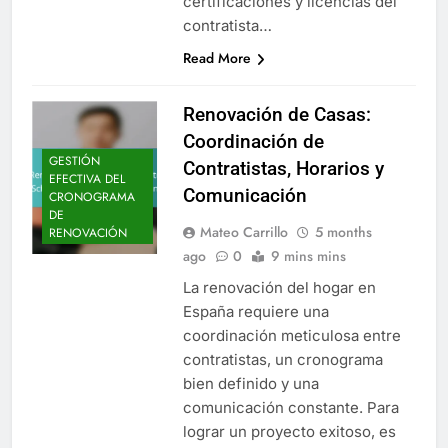
certificaciones y licencias del
contratista…
Read More
Renovación de Casas:
Coordinación de
GESTIÓN
Contratistas, Horarios y
EFECTIVA DEL
Comunicación
CRONOGRAMA
DE
Mateo Carrillo
5 months
RENOVACIÓN
ago
0
9 mins mins
La renovación del hogar en
España requiere una
coordinación meticulosa entre
contratistas, un cronograma
bien definido y una
comunicación constante. Para
lograr un proyecto exitoso, es